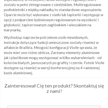
zostały w pełni zintegrowane z siedziskiem. Multiregulowane
podłokietniki z miękką nakładką to standardowe wyposażenie.
Oparcie może być wykonane z siatki lub tapicerki i występuje w
opcji z podparciem lędźwiowym regulowanym na wysokość i
głębokość, tapicerowanym zagłówkiem i wieszakiem na
marynarkę.
Wychodząc naprzeciw potrzebom osób niewidomych,
instrukcje dotyczące funkcji umieszczone zostały również w
alfabecie Braille’a. Mnogość konfiguracji Violle sprawia, że
może mieć ono różne oblicza. Zarówno elementy aluminiowe
jak i plastikowe mogą występować w kilku wybarwieniach - od
kolorów białych, jasnoszarych po grafity i czernie. Fotele Violle
dostępne są również w wersji konferencyjnej na 4-ramiennej
bazie aluminiowej.
Zainteresował Cię ten produkt? Skontaktuj się
z nami!