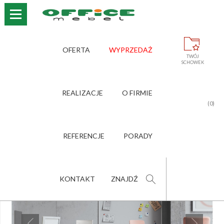
›
›
›
STRONA GŁÓWNA
OFERTA
KRZESŁA I FOTELE
OFERTA
WYPRZEDAŻ
›
›
FOTELE GABINETOWE
VIOLLE
TWÓJ
SCHOWEK
VIOLLE
REALIZACJE
O FIRMIE
(0)
POLEĆ PRODUKT
ZNAJOMEMU
REFERENCJE
PORADY
KONTAKT
ZNAJDŹ