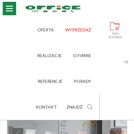
›
›
›
STRONA GŁÓWNA
OFERTA
KRZESŁA I FOTELE
OFERTA
WYPRZEDAŻ
›
›
KRZESŁA I FOTELE OBROTOWE
VIOLLE
TWÓJ
SCHOWEK
VIOLLE
REALIZACJE
O FIRMIE
(0)
POLEĆ PRODUKT
ZNAJOMEMU
REFERENCJE
PORADY
KONTAKT
ZNAJDŹ