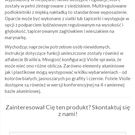
zostały w pełni zintegrowane z siedziskiem. Multiregulowane
podłokietniki z miękką nakładką to standardowe wyposażenie.
Oparcie może być wykonane z siatki lub tapicerki i występuje w
opcji z podparciem lędźwiowym regulowanym na wysokość i
głębokość, tapicerowanym zagłówkiem i wieszakiem na
marynarkę.
Wychodząc naprzeciw potrzebom osób niewidomych,
instrukcje dotyczące funkcji umieszczone zostały również w
alfabecie Braille’a. Mnogość konfiguracji Violle sprawia, że
może mieć ono różne oblicza. Zarówno elementy aluminiowe
jak i plastikowe mogą występować w kilku wybarwieniach - od
kolorów białych, jasnoszarych po grafity i czernie. Fotele Violle
dostępne są również w wersji konferencyjnej na 4-ramiennej
bazie aluminiowej.
Zainteresował Cię ten produkt? Skontaktuj się
z nami!