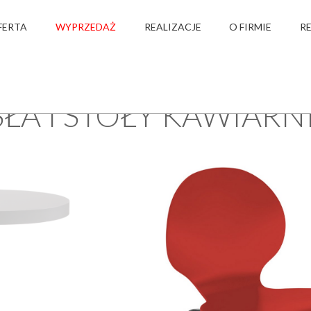
FERTA
WYPRZEDAŻ
REALIZACJE
O FIRMIE
R
›
›
›
OFERTA
KAWIARNIA I RESTAURACJA
KRZESŁA I STOŁY KAWIARNIANE
ŁA I STOŁY KAWIARN