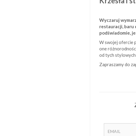
Krzesła i s
Wyczaruj wymarzon
restauracji, bar
podświadomie, j
W swojej ofercie p
one różnorodności
od tych stylowych,
Zapraszamy do zap