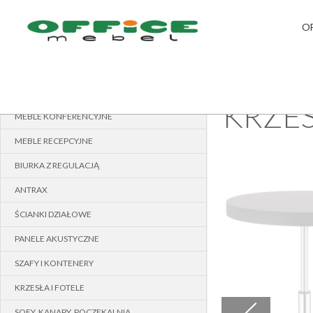
O
MEBLE PRACOWNICZE
›
STRONA GŁÓWNA
MEBLE GABINETOWE
KRZES
MEBLE KONFERENCYJNE
MEBLE RECEPCYJNE
BIURKA Z REGULACJĄ
ANTRAX
ŚCIANKI DZIAŁOWE
PANELE AKUSTYCZNE
SZAFY I KONTENERY
KRZESŁA I FOTELE
SOFY, KANAPY, POCZEKALNIA