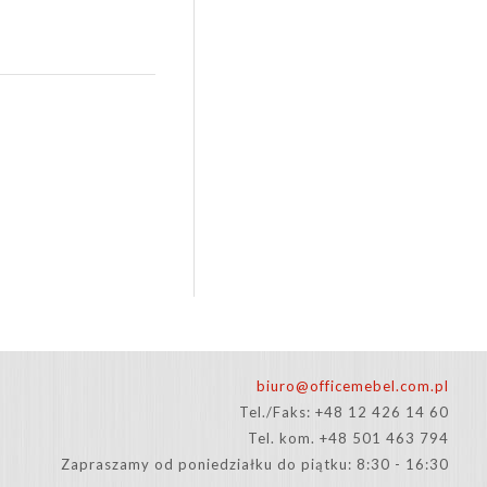
biuro@officemebel.com.pl
Tel./Faks: +48 12 426 14 60
Tel. kom. +48 501 463 794
Zapraszamy od poniedziałku do piątku: 8:30 - 16:30