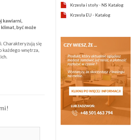
Krzesła i stoły - NS Katalog
Krzesła EU - Katalog
 kawiarni,
 klimat, być może
i. Charakteryzują się
do każdego wnętrza,
ich.
mi!