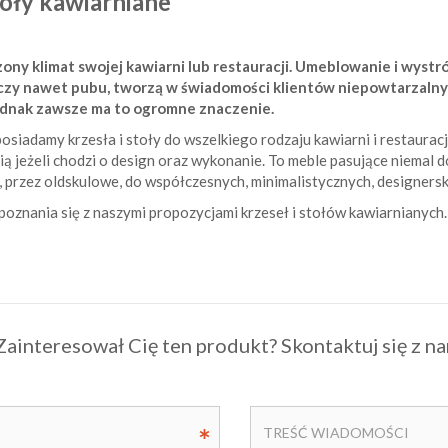
toły kawiarniane
y klimat swojej kawiarni lub restauracji. Umeblowanie i wystrój
u czy nawet pubu, tworzą w świadomości klientów niepowtarzalny
ednak zawsze ma to ogromne znaczenie.
osiadamy krzesła i stoły do wszelkiego rodzaju kawiarni i restauracj
ą jeżeli chodzi o design oraz wykonanie. To meble pasujące niemal 
 przez oldskulowe, do współczesnych, minimalistycznych, designersk
oznania się z naszymi propozycjami krzeseł i stołów kawiarnianych.
Zainteresował Cię ten produkt? Skontaktuj się z na