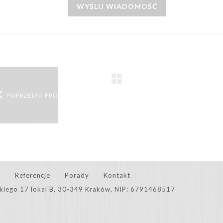
WYŚLIJ WIADOMOŚĆ
POPRZEDNI PRODUKT
e
Referencje
Porady
Kontakt
skiego 17 lokal B, 30-349 Kraków, NIP: 6791468517