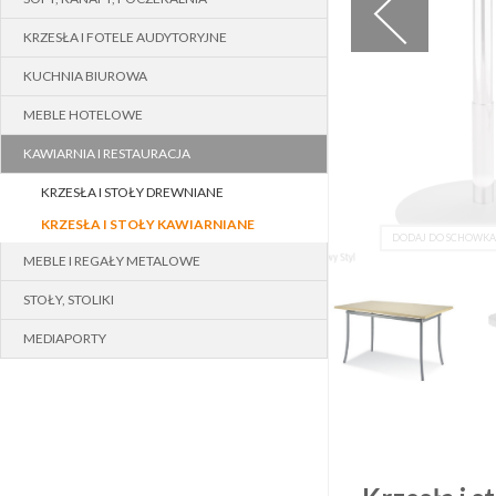
KRZESŁA I FOTELE AUDYTORYJNE
KUCHNIA BIUROWA
MEBLE HOTELOWE
KAWIARNIA I RESTAURACJA
KRZESŁA I STOŁY DREWNIANE
KRZESŁA I STOŁY KAWIARNIANE
 DO SCHOWKA
DODAJ DO SCHOWKA
MEBLE I REGAŁY METALOWE
STOŁY, STOLIKI
MEDIAPORTY