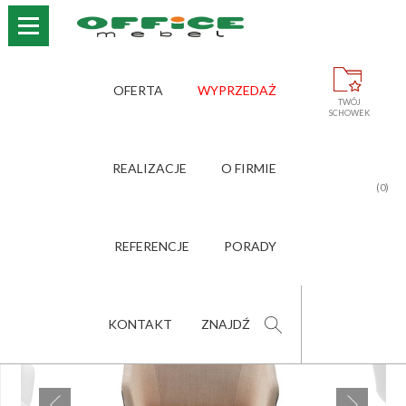
›
›
›
STRONA GŁÓWNA
OFERTA
SOFY, KANAPY, POCZEKALNIA
OFERTA
WYPRZEDAŻ
›
OXXO
TWÓJ
SCHOWEK
OXXO
REALIZACJE
O FIRMIE
(0)
POLEĆ PRODUKT
ZNAJOMEMU
REFERENCJE
PORADY
KONTAKT
ZNAJDŹ