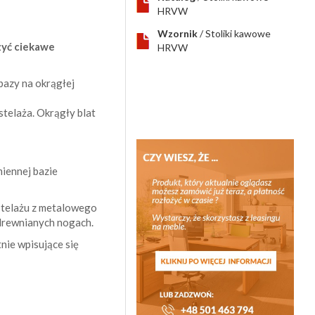
HRVW
Wzornik
/ Stoliki kawowe
zyć ciekawe
HRVW
bazy na okrągłej
telaża. Okrągły blat
iennej bazie
 stelażu z metalowego
drewnianych nogach.
nie wpisujące się