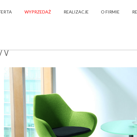
FERTA
WYPRZEDAŻ
REALIZACJE
O FIRMIE
R
›
›
›
OFERTA
STOŁY, STOLIKI
FHRVW
W