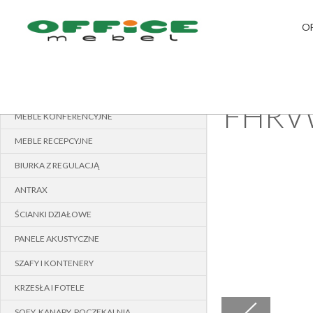
O
MEBLE PRACOWNICZE
›
STRONA GŁÓWNA
MEBLE GABINETOWE
FHRV
MEBLE KONFERENCYJNE
MEBLE RECEPCYJNE
BIURKA Z REGULACJĄ
ANTRAX
ŚCIANKI DZIAŁOWE
PANELE AKUSTYCZNE
SZAFY I KONTENERY
KRZESŁA I FOTELE
SOFY, KANAPY, POCZEKALNIA