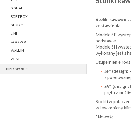
Stoliki k
SIGNAL
SOFT BOX
Stoliki kawowe to
STUDIO
zestawienia.
UNI
Modele SR występu
podstawie.
VOO VOO
Modele SH występu
WALL IN
wykonany jest z h
ZONE
Uzupełnienie rodz
MEDIAPORTY
SF* (design: 
z polerowane
SV* (design: 
pręta z możli
Stoliki w połączen
w kawiarniany kli
*Nowość