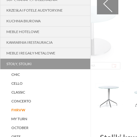
KRZESŁA I FOTELE AUDYTORYJNE
KUCHNIA BIUROWA
MEBLE HOTELOWE
KAWIARNIA I RESTAURACJA
MEBLE I REGAŁY METALOWE
STOŁY, STOLIKI
DODAJ DO SCHOWKA
CHIC
CELLO
CLASSIC
CONCERTO
FHRVW
MY TURN
OCTOBER
ORTE