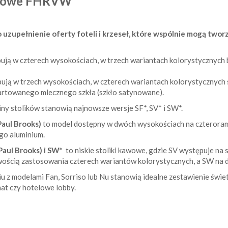
awowe FHRVW
 uzupełnienie oferty foteli i krzeseł, które wspólnie mogą twor
ją w czterech wysokościach, w trzech wariantach kolorystycznych 
ją w trzech wysokościach, w czterech wariantach kolorystycznych s
artowanego mlecznego szkła (szkło satynowane).
iny stolików stanowią najnowsze wersje SF*, SV* i SW*.
Paul Brooks)
to model dostępny w dwóch wysokościach na czteroram
go aluminium.
Paul Brooks) i SW*
to niskie stoliki kawowe, gdzie SV występuje na
wością zastosowania czterech wariantów kolorystycznych, a SW na 
iu z modelami Fan, Sorriso lub Nu stanowią idealne zestawienie świet
mat czy hotelowe lobby.