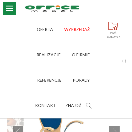
›
›
›
STRONA GŁÓWNA
OFERTA
KRZESŁA I FOTELE
OFERTA
WYPRZEDAŻ
›
›
KRZESŁA KONFERENCYJNE
BINGO
TWÓJ
SCHOWEK
BINGO
REALIZACJE
O FIRMIE
(0)
POLEĆ PRODUKT
ZNAJOMEMU
REFERENCJE
PORADY
KONTAKT
ZNAJDŹ