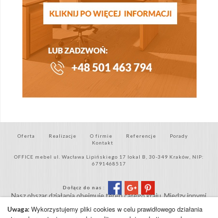
Oferta
Realizacje
O firmie
Referencje
Porady
Kontakt
OFFICE mebel ul. Wacława Lipińskiego 17 lokal B, 30-349 Kraków, NIP:
6791468517
Dołącz do nas
:
Nasz obszar działania obejmuje teren całego kraju. Miedzy innymi
takie miejscowości jak Kraków, Katowice, Warszawa, Kielce,
Wykorzystujemy pliki cookies w celu prawidłowego działania
Uwaga:
Wieliczka, Nowy Sącz, Częstochowa, Bielsko-Biała, Wadowice,