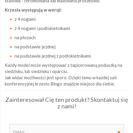
stalowa - chromowana lub malowana proszkowo.
Krzesła występują w wersji:
z 4 nogami
z 4 nogami i podłokietnikami
na płozach
na podstawie jezdnej
na podstawie jezdnej z podłokietnikami
Każdy model może występować z tapicerowaną poduszką na
siedzisku, lub siedzisku i oparciu.
Jak widać możliwości jest sporo. Dzięki temu w każdej sali
konferencyjnej krzesło Bingo znajdzie miejsce dla siebie.
Zainteresował Cię ten produkt? Skontaktuj się
z nami!