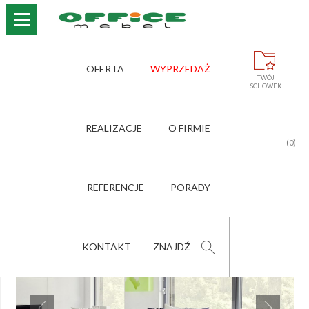
›
›
›
STRONA GŁÓWNA
OFERTA
SOFY, KANAPY, POCZEKALNIA
OFERTA
WYPRZEDAŻ
›
SIGMA
TWÓJ
SCHOWEK
SIGMA
REALIZACJE
O FIRMIE
(0)
POLEĆ PRODUKT
ZNAJOMEMU
REFERENCJE
PORADY
KONTAKT
ZNAJDŹ