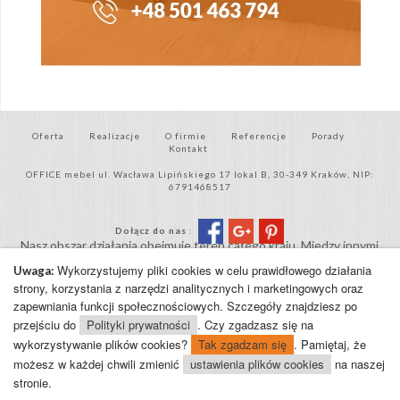
Oferta
Realizacje
O firmie
Referencje
Porady
Kontakt
OFFICE mebel ul. Wacława Lipińskiego 17 lokal B, 30-349 Kraków, NIP:
6791468517
Dołącz do nas
:
Nasz obszar działania obejmuje teren całego kraju. Miedzy innymi
takie miejscowości jak Kraków, Katowice, Warszawa, Kielce,
Wykorzystujemy pliki cookies w celu prawidłowego działania
Uwaga:
Wieliczka, Nowy Sącz, Częstochowa, Bielsko-Biała, Wadowice,
strony, korzystania z narzędzi analitycznych i marketingowych oraz
woj. małopolskie, woj. śląskie, woj. mazowieckie, woj.
zapewniania funkcji społecznościowych. Szczegóły znajdziesz po
swiętokrzyskie i podkarpackie.
przejściu do
Polityki prywatności
. Czy zgadzasz się na
wykorzystywanie plików cookies?
Tak zgadzam się
. Pamiętaj, że
możesz w każdej chwili zmienić
ustawienia plików cookies
na naszej
Copyrights Officemebel 2026
stronie.
Projekt i realizacja
strony www
Adnet Polska