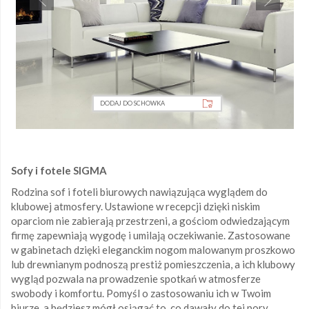
DODAJ DO SCHOWKA
Sofy i fotele SIGMA
Rodzina sof i foteli biurowych nawiązująca wyglądem do
klubowej atmosfery. Ustawione w recepcji dzięki niskim
oparciom nie zabierają przestrzeni, a gościom odwiedzającym
firmę zapewniają wygodę i umilają oczekiwanie. Zastosowane
w gabinetach dzięki eleganckim nogom malowanym proszkowo
lub drewnianym podnoszą prestiż pomieszczenia, a ich klubowy
wygląd pozwala na prowadzenie spotkań w atmosferze
swobody i komfortu. Pomyśl o zastosowaniu ich w Twoim
biurze, a będziesz mógł osiągać to, co dawały do tej pory