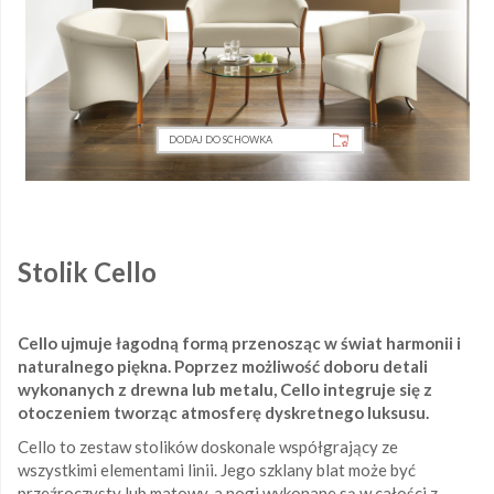
DODAJ DO SCHOWKA
Stolik Cello
Cello ujmuje łagodną formą przenosząc w świat harmonii i
naturalnego piękna. Poprzez możliwość doboru detali
wykonanych z drewna lub metalu, Cello integruje się z
otoczeniem tworząc atmosferę dyskretnego luksusu.
Cello to zestaw stolików doskonale współgrający ze
wszystkimi elementami linii. Jego szklany blat może być
przeźroczysty lub matowy, a nogi wykonane są w całości z