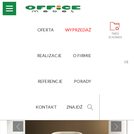
›
›
›
›
STRONA GŁÓWNA
OFERTA
STOŁY, STOLIKI
CELLO
OFERTA
WYPRZEDAŻ
TWÓJ
SCHOWEK
CELLO
REALIZACJE
O FIRMIE
POLEĆ PRODUKT
(0)
ZNAJOMEMU
REFERENCJE
PORADY
KONTAKT
ZNAJDŹ