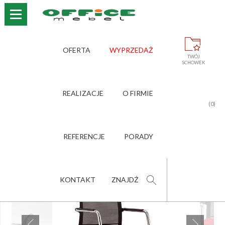
›
›
›
STRONA GŁÓWNA
OFERTA
KRZESŁA I FOTELE
OFERTA
WYPRZEDAŻ
›
›
KRZESŁA KONFERENCYJNE
Z-BODY
TWÓJ
SCHOWEK
Z-BODY
REALIZACJE
O FIRMIE
(0)
POLEĆ PRODUKT
ZNAJOMEMU
REFERENCJE
PORADY
KONTAKT
ZNAJDŹ