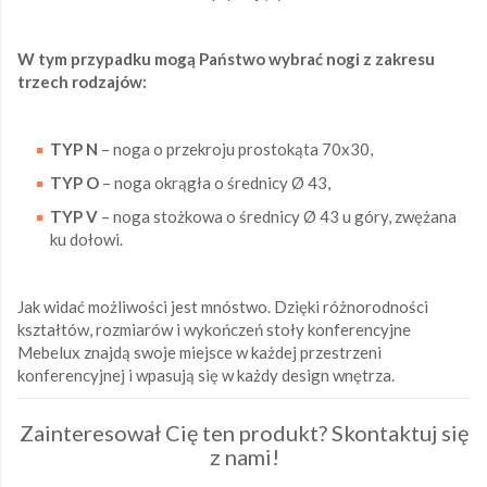
W tym przypadku mogą Państwo wybrać nogi z zakresu
trzech rodzajów:
TYP N
– noga o przekroju prostokąta 70x30,
TYP O
– noga okrągła o średnicy Ø 43,
TYP V
– noga stożkowa o średnicy Ø 43 u góry, zwężana
ku dołowi.
Jak widać możliwości jest mnóstwo. Dzięki różnorodności
kształtów, rozmiarów i wykończeń stoły konferencyjne
Mebelux znajdą swoje miejsce w każdej przestrzeni
konferencyjnej i wpasują się w każdy design wnętrza.
Zainteresował Cię ten produkt? Skontaktuj się
z nami!