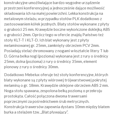
konstrukcyjne umożliwiające bardzo wygodne urządzenie
przestrzeni konferencyjnej a jednocześnie dające możliwość
składowania ich na małej powierzchni. Lekka konstrukcja na
metalowym stelażu, w przypadku stołów PLK dodatkowo z
zastosowaniem kółek jezdnych. Blaty stołów wykonane z płyty
o grubości 25 mm. Krawędzie boczne wykończone doklejką ABS
o grubości 2mm. Oprócz tego w ofercie znajdą Państwo też
stoły KLT-T i KLT-D. Ich blat wykonany jest z płyty
melaminowanej gr. 25mm, zamknięty obrzeżem PCV 2mm.
Posiadają stelaż chromowany z nogami w kształcie litery T lub
D. Górna belka nogi (pozioma) wykonana jest z rury o średnicy
25mm, dolna (pozioma) z rury o średnicy 35mm, element
pionowy z rury o średnicy 30mm.
Dodatkowo Mebelux oferuje też stoły konferencyjne, których
blaty wykonane są z płyty wiórowej trójwarstwowej pokrytej
melaminą o gr. 18mm. Krawędzie oklejone obrzeżem ABS 2 mm.
Noga stołu spawana, zespolona belką poziomą o przekroju
prostokąta. Całość połączona dwoma trawersami
poprzecznymi za pośrednictwem śrub metrycznych.
Konstrukcja trawersów zapewnia dystans 10mm między blatem
burka a stelażem tzw. „Blat pływający”.