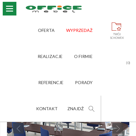
›
›
›
›
STRONA GŁÓWNA
OFERTA
MEBLE KONFERENCYJNE
MEBELUX
OFERTA
WYPRZEDAŻ
TWÓJ
SCHOWEK
MEBELUX
REALIZACJE
O FIRMIE
POLEĆ PRODUKT
(0)
ZNAJOMEMU
REFERENCJE
PORADY
KONTAKT
ZNAJDŹ