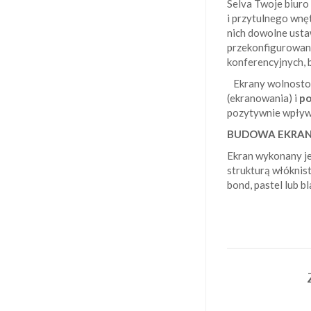
Selva Twoje biur
i przytulnego wnę
nich dowolne ustaw
przekonfigurowany 
konferencyjnych, b
Ekrany wolnostoją
(ekranowania) i
po
pozytywnie wpływ
BUDOWA EKRA
Ekran wykonany je
strukturą włóknis
bond, pastel lub bl