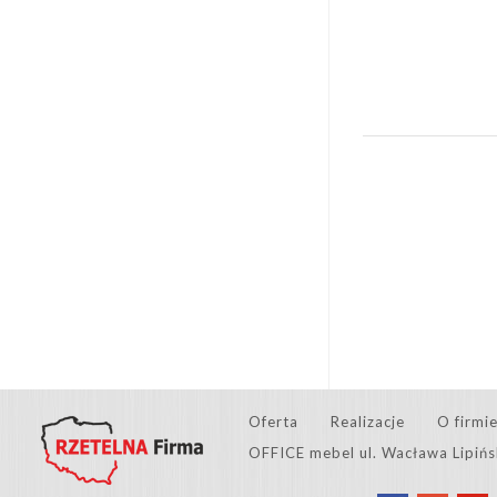
Oferta
Realizacje
O firmi
OFFICE mebel ul. Wacława Lipiń