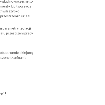
 wygląd nowoczesnego
menty lub tworzyć z
chwili szybko
rzestrzeni biur, sal
ym parametry
izolacji
ału przestrzeni pracy
 obustronnie oklejoną
czone tkaninami:
mi!