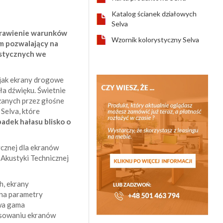
Katalog ścianek działowych
Selva
prawienie warunków
Wzornik kolorystyczny Selva
m pozwalający na
ustycznych we
 jak ekrany drogowe
ła dźwięku. Świetnie
zanych przez głośne
Selva, które
padek hałasu blisko o
cznej dla ekranów
Akustyki Technicznej
h, ekrany
 na parametry
wa gama
tosowaniu ekranów