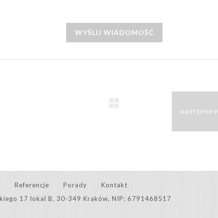
WYŚLIJ WIADOMOŚĆ
NASTĘPNY 
e
Referencje
Porady
Kontakt
skiego 17 lokal B, 30-349 Kraków, NIP: 6791468517