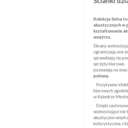
Ścianki dz
Kolekcja Selva t
akustycznych w p
kształtowanie ak
wnętrzu.
Ekrany wolnostoją
ograniczają one em
sprawdzają się po
sprzęty biurowe. 
pozwalają na znacz
połowę.
Pozytywne efekty
biurowych zgodni
w Katedrze Mechan
Dzięki zastosowan
wolnostojące nie 
akustyczne wnętr
kolorystyczna, ró