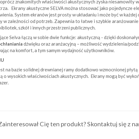
o oprócz znakomitych właściwości akustycznych zyska niesamowity
trza. Ekrany akustyczne SELVA można stosować jako pojedyncze ele
ienia. System ekranów jest prosty w układaniu i może być w każdej 
w zależności od potrzeb. Zapewnia to łatwe i szybkie aranżowanie p
ibliotek, szkół i innych przestrzeni publicznych.
ce Selva łączą w sobie dwie funkcje: akustyczną - dzięki doskonał
chłaniania
dźwięku oraz aranżacyjną – możliwość wydzielenia/podzi
ając na komfort, a tym samym wydajność użytkowników.
NU
st na bazie solidnej drewnianej ramy dodatkowo wzmocnionej płytą
tą o wysokich właściwościach akustycznych. Ekrany mogą być wykoń
azer.
Zainteresował Cię ten produkt? Skontaktuj się z na