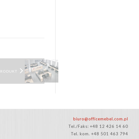
PRODUKT
biuro@officemebel.com.pl
Tel./Faks: +48 12 426 14 60
Tel. kom. +48 501 463 794