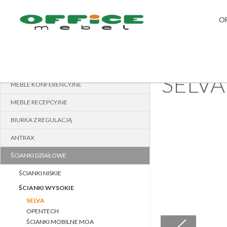
O
MEBLE PRACOWNICZE
›
STRONA GŁÓWNA
MEBLE GABINETOWE
SELVA
MEBLE KONFERENCYJNE
MEBLE RECEPCYJNE
BIURKA Z REGULACJĄ
ANTRAX
ŚCIANKI DZIAŁOWE
ŚCIANKI NISKIE
ŚCIANKI WYSOKIE
SELVA
OPENTECH
ŚCIANKI MOBILNE MOA