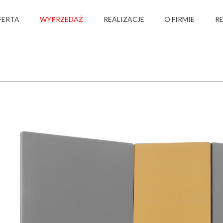
FERTA
WYPRZEDAŻ
REALIZACJE
O FIRMIE
R
›
›
›
›
OFERTA
ŚCIANKI DZIAŁOWE
ŚCIANKI WYSOKIE
SELVA