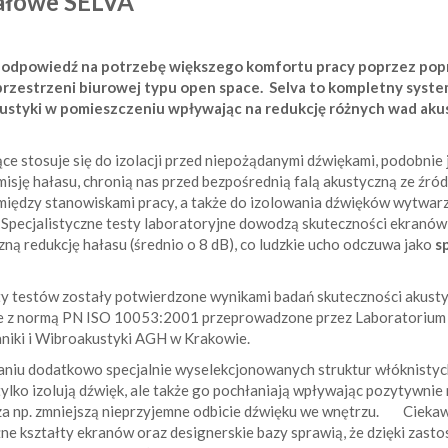
iałowe SELVA
o odpowiedź na potrzebę większego komfortu pracy poprzez po
rzestrzeni biurowej typu open space. Selva to kompletny syste
ustyki w pomieszczeniu wpływając na redukcję różnych wad ak
ce stosuje się do izolacji przed niepożądanymi dźwiękami, podobnie
isję hałasu, chronią nas przed bezpośrednią falą akustyczną ze źród
między stanowiskami pracy, a także do izolowania dźwięków wytwar
Specjalistyczne testy laboratoryjne dowodzą skuteczności ekranów 
ną redukcję hałasu (średnio o 8 dB), co ludzkie ucho odczuwa jako
s
 testów zostały potwierdzone wynikami badań skuteczności akusty
e z normą PN ISO 10053:2001 przeprowadzone przez Laboratorium 
iki i Wibroakustyki AGH w Krakowie.
iu dodatkowo specjalnie wyselekcjonowanych struktur włóknistyc
tylko izolują dźwięk, ale także go pochłaniają wpływając pozytywnie
za np. zmniejszą nieprzyjemne odbicie dźwięku we wnętrzu. Cieka
żne kształty ekranów oraz designerskie bazy sprawią, że dzięki zas